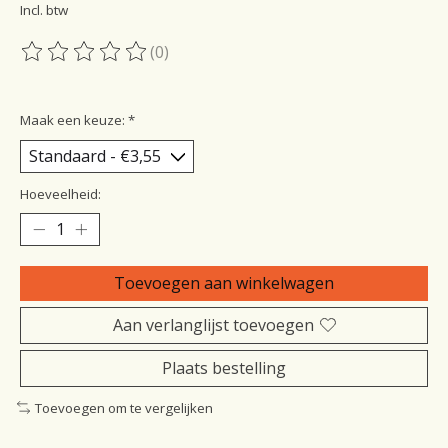
Incl. btw
(0)
De beoordeling van dit product is
0
van de 5
Maak een keuze:
*
Hoeveelheid:
Toevoegen aan winkelwagen
Aan verlanglijst toevoegen
Plaats bestelling
Toevoegen om te vergelijken