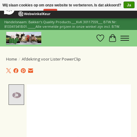
×
206
Reviews
Wij slaan cookies op om onze website te verbeteren. Is dat akkoord?
Ja
8,8
Nee
Meer over cookies »
Handelsnaam: Bakker's Quality Products.___KvK 30117559___ BTW.Nr:
813341541B01._____Alle vermelde prijzen in onze winkel zijn incl. BTW.
Verlanglijst
Winkelwa
Home
/
Afdekring voor Lister PowerClip
Product image slideshow Items