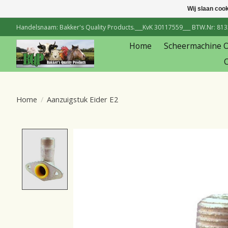
Wij slaan coo
Handelsnaam: Bakker's Quality Products.___KvK 30117559___ BTW.Nr: 81334
Home
Scheermachine 
C
Home
/
Aanzuigstuk Eider E2
Product image slideshow Items