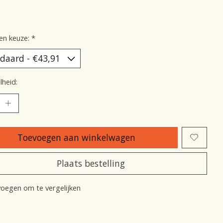
oordeling van dit product is
0
van de 5
en keuze:
*
heid:
Toevoegen aan winkelwagen
Plaats bestelling
oegen om te vergelijken