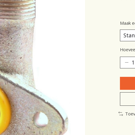
De be
Maak e
Hoeveel
Toev