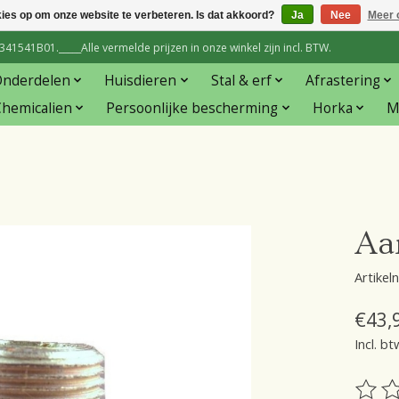
kies op om onze website te verbeteren. Is dat akkoord?
Ja
Nee
Meer 
1541B01._____Alle vermelde prijzen in onze winkel zijn incl. BTW.
Onderdelen
Huisdieren
Stal & erf
Afrastering
hemicalien
Persoonlijke bescherming
Horka
M
Aa
Artike
€43,
Incl. bt