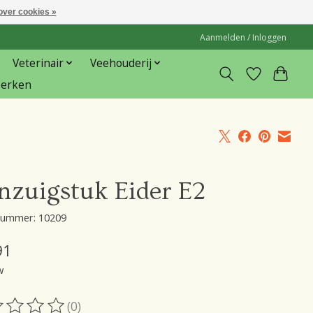
over cookies »
Aanmelden / Inloggen
Veterinair
Veehouderij
erken
nzuigstuk Eider E2
lnummer: 10209
91
w
(0)