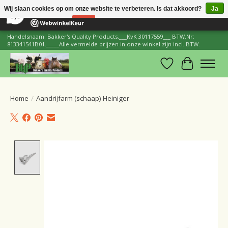
×
206
Reviews
Wij slaan cookies op om onze website te verbeteren. Is dat akkoord?
Ja
8,8
Nee
Meer over cookies »
Handelsnaam: Bakker's Quality Products.___KvK 30117559___ BTW.Nr:
813341541B01._____Alle vermelde prijzen in onze winkel zijn incl. BTW.
Verlanglijst
Winkelwa
Home
/
Aandrijfarm (schaap) Heiniger
Product image slideshow Items