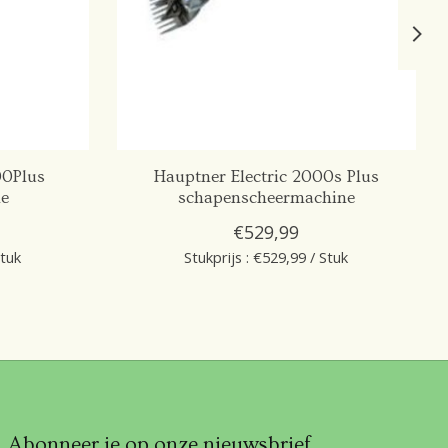
00Plus
Hauptner Electric 2000s Plus
ne
schapenscheermachine
€529,99
Stuk
Stukprijs : €529,99 / Stuk
Abonneer je op onze nieuwsbrief