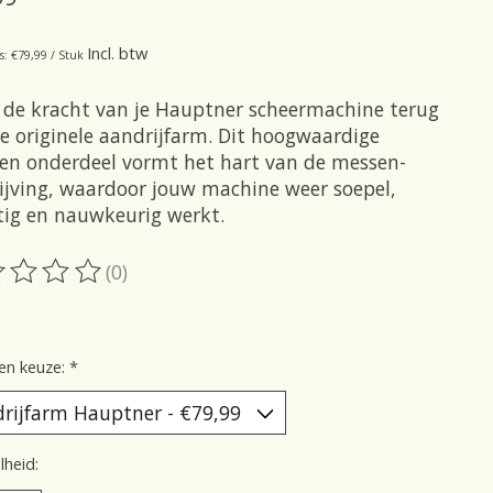
Incl. btw
s: €79,99 / Stuk
 de kracht van je Hauptner scheermachine terug
e originele aandrijfarm. Dit hoogwaardige
en onderdeel vormt het hart van de messen-
ijving, waardoor jouw machine weer soepel,
tig en nauwkeurig werkt.
(0)
oordeling van dit product is
0
van de 5
en keuze:
*
heid: