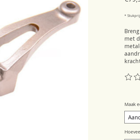
* Stukprij
Breng
met d
metal
aandr
krach
De be
Maak e
Hoeveel