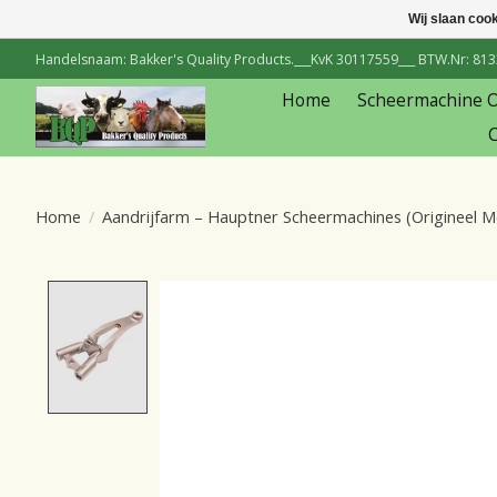
Wij slaan coo
Handelsnaam: Bakker's Quality Products.___KvK 30117559___ BTW.Nr: 81334
Home
Scheermachine 
C
Home
/
Aandrijfarm – Hauptner Scheermachines (Origineel M
Product image slideshow Items