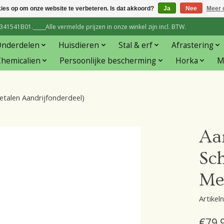
kies op om onze website te verbeteren. Is dat akkoord?
Ja
Nee
Meer 
1541B01._____Alle vermelde prijzen in onze winkel zijn incl. BTW.
Onderdelen
Huisdieren
Stal & erf
Afrastering
hemicalien
Persoonlijke bescherming
Horka
M
etalen Aandrijfonderdeel)
Aa
Sc
Me
Artike
€79,