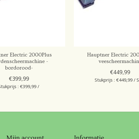
ner Electric 2000Plus
Hauptner Electric 20
rdenscheermachine -
veescheermachi
bordorood-
€449,99
€399,99
Stukprijs : €449,99 / 
Stukprijs : €399,99 /
Mijn account
Informatie