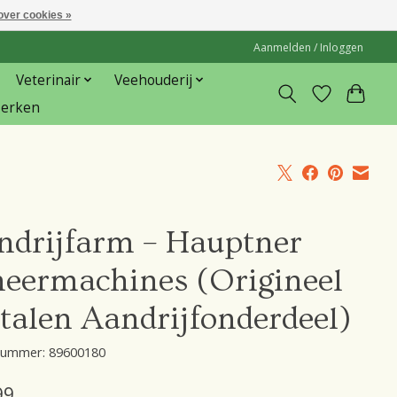
over cookies »
Aanmelden / Inloggen
Veterinair
Veehouderij
erken
ndrijfarm – Hauptner
heermachines (Origineel
talen Aandrijfonderdeel)
lnummer: 89600180
99