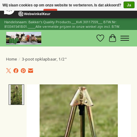
×
206
Reviews
Wij slaan cookies op om onze website te verbeteren. Is dat akkoord?
Ja
8,8
Nee
Meer over cookies »
Handelsnaam: Bakker's Quality Products.___KvK 30117559___ BTW.Nr:
813341541B01._____Alle vermelde prijzen in onze winkel zijn incl. BTW.
Verlanglijst
Winkelwa
Home
/
3-poot opklapbaar, 1/2"
Product image slideshow Items