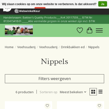
×
206
Reviews
Wij slaan cookies op om onze website te verbeteren. Is dat akkoord?
Ja
8,8
Nee
Meer over cookies »
Handelsnaam: Bakker's Quality Products.___KvK 30117559___ BTW.Nr:
813341541B01._____Alle vermelde prijzen in onze winkel zijn incl. BTW.
Verlanglijst
Winkelwa
Home
/
Veehouderij
/
Veehouderij
/
Drinkbakken ed
/
Nippels
Nippels
Filters weergeven
6 producten
Sorteren op
Meest bekeken