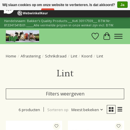
×
206
Reviews
Wij slaan cookies op om onze website te verbeteren. Is dat akkoord?
Ja
8,8
Nee
Meer over cookies »
Handelsnaam: Bakker's Quality Products.___KvK 30117559___ BTW.Nr:
813341541B01._____Alle vermelde prijzen in onze winkel zijn incl. BTW.
Verlanglijst
Winkelwa
Home
/
Afrastering
/
Schrikdraad
/
Lint
/
Koord
/
Lint
Lint
Filters weergeven
6 producten
Sorteren op
Meest bekeken