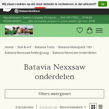
×
206
Reviews
Wij slaan cookies op om onze website te verbeteren. Is dat akkoord?
Ja
8,8
Nee
Meer over cookies »
Handelsnaam: Bakker's Quality Products.___KvK 30117559___ BTW.Nr:
813341541B01._____Alle vermelde prijzen in onze winkel zijn incl. BTW.
Verlanglijst
Winkelwa
Home
/
Stal & erf
/
Batavia Tools
/
Batavia Maxxpack 18V
/
Batavia Nexxsaw kettingzaag
/
Batavia Nexxsaw onderdelen
Batavia Nexxsaw
onderdelen
Filters weergeven
0 producten
Sorteren op
Meest bekeken