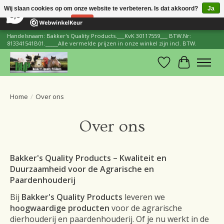
×
206
Reviews
Wij slaan cookies op om onze website te verbeteren. Is dat akkoord?
Ja
8,8
Nee
Meer over cookies »
Handelsnaam: Bakker's Quality Products.___KvK 30117559___ BTW.Nr:
813341541B01._____Alle vermelde prijzen in onze winkel zijn incl. BTW.
Verlanglijst
Winkelwa
Home
/
Over ons
Over ons
Bakker's Quality Products – Kwaliteit en
Duurzaamheid voor de Agrarische en
Paardenhouderij
Bij
Bakker's Quality Products
leveren we
hoogwaardige producten
voor de agrarische
dierhouderij en paardenhouderij. Of je nu werkt in de